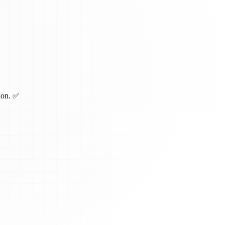
tion. ✅