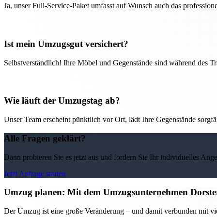
Ja, unser Full-Service-Paket umfasst auf Wunsch auch das professio
Ist mein Umzugsgut versichert?
Selbstverständlich! Ihre Möbel und Gegenstände sind während des Tra
Wie läuft der Umzugstag ab?
Unser Team erscheint pünktlich vor Ort, lädt Ihre Gegenstände sorgfälti
Alle Fragen geklärt?
Dann probieren Sie es jetzt aus und fordern Sie Ihr individuelles Ang
Jetzt Anfrage starten
Umzug planen: Mit dem Umzugsunternehmen Dorsten 
Der Umzug ist eine große Veränderung – und damit verbunden mit vi