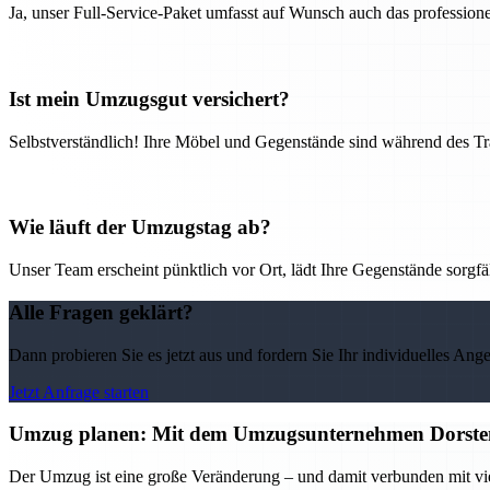
Ja, unser Full-Service-Paket umfasst auf Wunsch auch das professio
Ist mein Umzugsgut versichert?
Selbstverständlich! Ihre Möbel und Gegenstände sind während des Tra
Wie läuft der Umzugstag ab?
Unser Team erscheint pünktlich vor Ort, lädt Ihre Gegenstände sorgfälti
Alle Fragen geklärt?
Dann probieren Sie es jetzt aus und fordern Sie Ihr individuelles Ang
Jetzt Anfrage starten
Umzug planen: Mit dem Umzugsunternehmen Dorsten 
Der Umzug ist eine große Veränderung – und damit verbunden mit vi