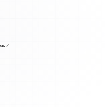
tion. ✅