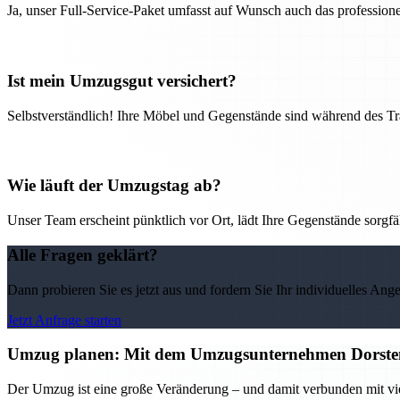
Ja, unser Full-Service-Paket umfasst auf Wunsch auch das professio
Ist mein Umzugsgut versichert?
Selbstverständlich! Ihre Möbel und Gegenstände sind während des Tra
Wie läuft der Umzugstag ab?
Unser Team erscheint pünktlich vor Ort, lädt Ihre Gegenstände sorgfälti
Alle Fragen geklärt?
Dann probieren Sie es jetzt aus und fordern Sie Ihr individuelles Ang
Jetzt Anfrage starten
Umzug planen: Mit dem Umzugsunternehmen Dorsten 
Der Umzug ist eine große Veränderung – und damit verbunden mit vi