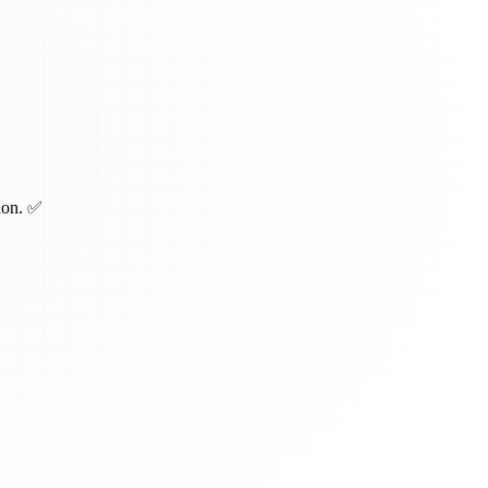
tion. ✅