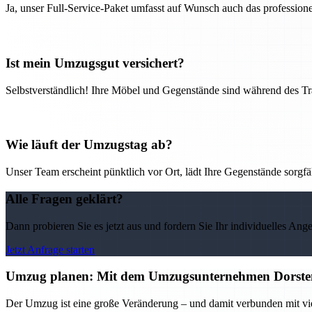
Ja, unser Full-Service-Paket umfasst auf Wunsch auch das professio
Ist mein Umzugsgut versichert?
Selbstverständlich! Ihre Möbel und Gegenstände sind während des Tra
Wie läuft der Umzugstag ab?
Unser Team erscheint pünktlich vor Ort, lädt Ihre Gegenstände sorgfälti
Alle Fragen geklärt?
Dann probieren Sie es jetzt aus und fordern Sie Ihr individuelles Ang
Jetzt Anfrage starten
Umzug planen: Mit dem Umzugsunternehmen Dorsten 
Der Umzug ist eine große Veränderung – und damit verbunden mit vi