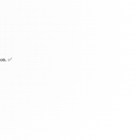
tion. ✅