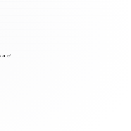
tion. ✅