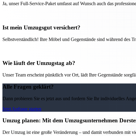
Ja, unser Full-Service-Paket umfasst auf Wunsch auch das professio
Ist mein Umzugsgut versichert?
Selbstverständlich! Ihre Möbel und Gegenstände sind während des Tra
Wie läuft der Umzugstag ab?
Unser Team erscheint pünktlich vor Ort, lädt Ihre Gegenstände sorgfälti
Alle Fragen geklärt?
Dann probieren Sie es jetzt aus und fordern Sie Ihr individuelles Ang
Jetzt Anfrage starten
Umzug planen: Mit dem Umzugsunternehmen Dorsten 
Der Umzug ist eine große Veränderung – und damit verbunden mit vi