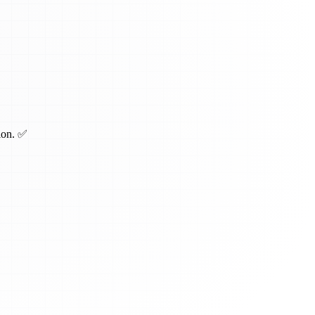
tion. ✅