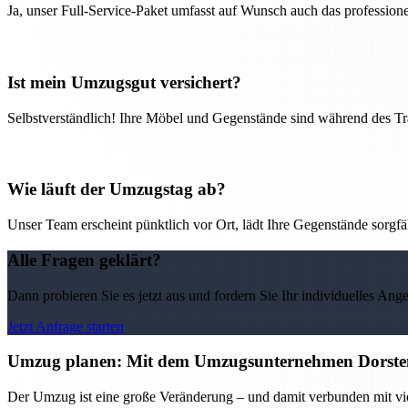
Ja, unser Full-Service-Paket umfasst auf Wunsch auch das professio
Ist mein Umzugsgut versichert?
Selbstverständlich! Ihre Möbel und Gegenstände sind während des Tra
Wie läuft der Umzugstag ab?
Unser Team erscheint pünktlich vor Ort, lädt Ihre Gegenstände sorgfälti
Alle Fragen geklärt?
Dann probieren Sie es jetzt aus und fordern Sie Ihr individuelles Ang
Jetzt Anfrage starten
Umzug planen: Mit dem Umzugsunternehmen Dorsten 
Der Umzug ist eine große Veränderung – und damit verbunden mit vi