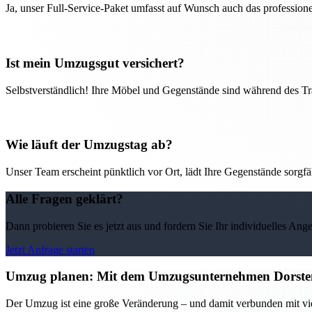
Ja, unser Full-Service-Paket umfasst auf Wunsch auch das professio
Ist mein Umzugsgut versichert?
Selbstverständlich! Ihre Möbel und Gegenstände sind während des Tra
Wie läuft der Umzugstag ab?
Unser Team erscheint pünktlich vor Ort, lädt Ihre Gegenstände sorgfälti
Alle Fragen geklärt?
Dann probieren Sie es jetzt aus und fordern Sie Ihr individuelles Ang
Jetzt Anfrage starten
Umzug planen: Mit dem Umzugsunternehmen Dorsten 
Der Umzug ist eine große Veränderung – und damit verbunden mit vi