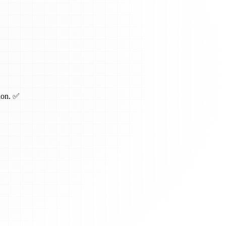
tion. ✅