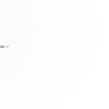
tion. ✅