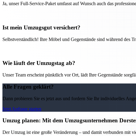
Ja, unser Full-Service-Paket umfasst auf Wunsch auch das professio
Ist mein Umzugsgut versichert?
Selbstverständlich! Ihre Möbel und Gegenstände sind während des Tra
Wie läuft der Umzugstag ab?
Unser Team erscheint pünktlich vor Ort, lädt Ihre Gegenstände sorgfälti
Alle Fragen geklärt?
Dann probieren Sie es jetzt aus und fordern Sie Ihr individuelles Ang
Jetzt Anfrage starten
Umzug planen: Mit dem Umzugsunternehmen Dorsten 
Der Umzug ist eine große Veränderung – und damit verbunden mit vi